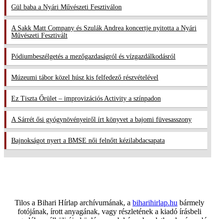
Gül baba a Nyári Művészeti Fesztiválon
A Sakk Matt Company és Szulák Andrea koncertje nyitotta a Nyári
Művészeti Fesztivált
Pódiumbeszélgetés a mezőgazdaságról és vízgazdálkodásról
Múzeumi tábor közel húsz kis felfedező részvételével
Ez Tiszta Őrület – improvizációs Activity a színpadon
A Sárrét ősi gyógynövényeiről írt könyvet a bajomi füvesasszony
Bajnokságot nyert a BMSE női felnőtt kézilabdacsapata
Tilos a Bihari Hírlap archívumának, a
biharihirlap.hu
bármely
fotójának, írott anyagának, vagy részletének a kiadó írásbeli