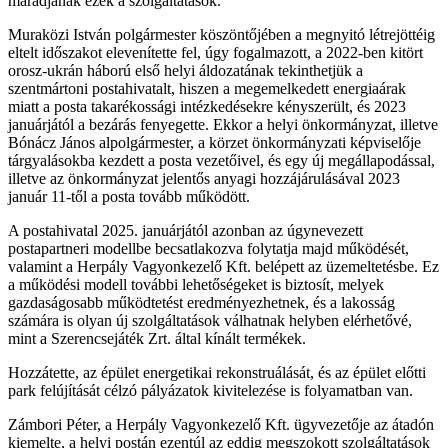
maradjanak ezek a szolgáltatások.
Muraközi István polgármester köszöntőjében a megnyitó létrejöttéig
eltelt időszakot elevenítette fel, úgy fogalmazott, a 2022-ben kitört
orosz-ukrán háború első helyi áldozatának tekinthetjük a
szentmártoni postahivatalt, hiszen a megemelkedett energiaárak
miatt a posta takarékossági intézkedésekre kényszerült, és 2023
januárjától a bezárás fenyegette. Ekkor a helyi önkormányzat, illetve
Bónácz János alpolgármester, a körzet önkormányzati képviselője
tárgyalásokba kezdett a posta vezetőivel, és egy új megállapodással,
illetve az önkormányzat jelentős anyagi hozzájárulásával 2023
január 11-től a posta tovább működött.
A postahivatal 2025. januárjától azonban az úgynevezett
postapartneri modellbe becsatlakozva folytatja majd működését,
valamint a Herpály Vagyonkezelő Kft. belépett az üzemeltetésbe. Ez
a működési modell további lehetőségeket is biztosít, melyek
gazdaságosabb működtetést eredményezhetnek, és a lakosság
számára is olyan új szolgáltatások válhatnak helyben elérhetővé,
mint a Szerencsejáték Zrt. által kínált termékek.
Hozzátette, az épület energetikai rekonstruálását, és az épület előtti
park felújítását célzó pályázatok kivitelezése is folyamatban van.
Zámbori Péter, a Herpály Vagyonkezelő Kft. ügyvezetője az átadón
kiemelte, a helyi postán ezentúl az eddig megszokott szolgáltatások