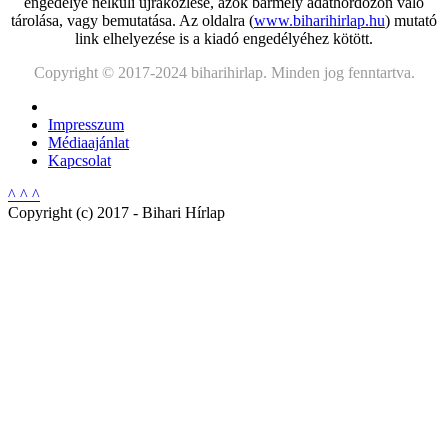
engedélye nélküli újraközlése, azok bármely adathordozón való
tárolása, vagy bemutatása. Az oldalra (
www.biharihirlap.hu
) mutató
link elhelyezése is a kiadó engedélyéhez kötött.
Copyright © 2017-2024 biharihirlap. Minden jog fenntartva.
Impresszum
Médiaajánlat
Kapcsolat
^ ^ ^
Copyright (c) 2017 - Bihari Hírlap