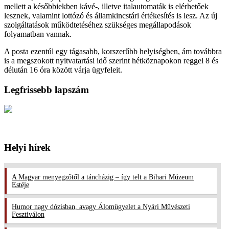
mellett a későbbiekben kávé-, illetve italautomaták is elérhetőek
lesznek, valamint lottózó és államkincstári értékesítés is lesz. Az új
szolgáltatások működtetéséhez szükséges megállapodások
folyamatban vannak.
A posta ezentúl egy tágasabb, korszerűbb helyiségben, ám továbbra
is a megszokott nyitvatartási idő szerint hétköznapokon reggel 8 és
délután 16 óra között várja ügyfeleit.
Legfrissebb lapszám
Helyi hírek
A Magyar menyegzőtől a táncházig – így telt a Bihari Múzeum
Estéje
Humor nagy dózisban, avagy Álomügyelet a Nyári Művészeti
Fesztiválon