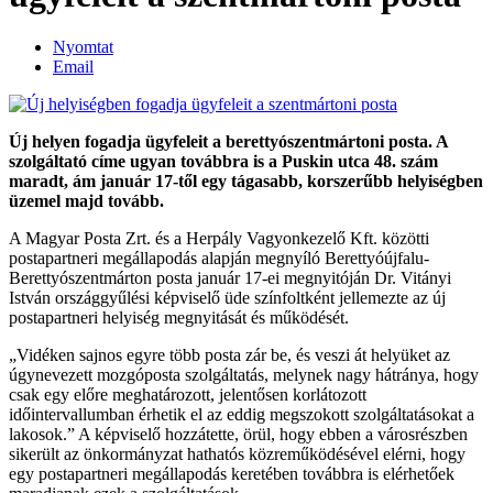
Nyomtat
Email
Új helyen fogadja ügyfeleit a berettyószentmártoni posta. A
szolgáltató címe ugyan továbbra is a Puskin utca 48. szám
maradt, ám január 17-től egy tágasabb, korszerűbb helyiségben
üzemel majd tovább.
A Magyar Posta Zrt. és a Herpály Vagyonkezelő Kft. közötti
postapartneri megállapodás alapján megnyíló Berettyóújfalu-
Berettyószentmárton posta január 17-ei megnyitóján Dr. Vitányi
István országgyűlési képviselő üde színfoltként jellemezte az új
postapartneri helyiség megnyitását és működését.
„Vidéken sajnos egyre több posta zár be, és veszi át helyüket az
úgynevezett mozgóposta szolgáltatás, melynek nagy hátránya, hogy
csak egy előre meghatározott, jelentősen korlátozott
időintervallumban érhetik el az eddig megszokott szolgáltatásokat a
lakosok.” A képviselő hozzátette, örül, hogy ebben a városrészben
sikerült az önkormányzat hathatós közreműködésével elérni, hogy
egy postapartneri megállapodás keretében továbbra is elérhetőek