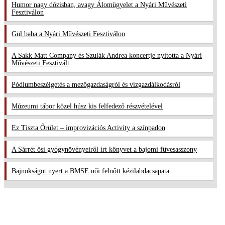
Humor nagy dózisban, avagy Álomügyelet a Nyári Művészeti
Fesztiválon
Gül baba a Nyári Művészeti Fesztiválon
A Sakk Matt Company és Szulák Andrea koncertje nyitotta a Nyári
Művészeti Fesztivált
Pódiumbeszélgetés a mezőgazdaságról és vízgazdálkodásról
Múzeumi tábor közel húsz kis felfedező részvételével
Ez Tiszta Őrület – improvizációs Activity a színpadon
A Sárrét ősi gyógynövényeiről írt könyvet a bajomi füvesasszony
Bajnokságot nyert a BMSE női felnőtt kézilabdacsapata