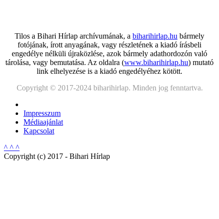
Tilos a Bihari Hírlap archívumának, a
biharihirlap.hu
bármely
fotójának, írott anyagának, vagy részletének a kiadó írásbeli
engedélye nélküli újraközlése, azok bármely adathordozón való
tárolása, vagy bemutatása. Az oldalra (
www.biharihirlap.hu
) mutató
link elhelyezése is a kiadó engedélyéhez kötött.
Copyright © 2017-2024 biharihirlap. Minden jog fenntartva.
Impresszum
Médiaajánlat
Kapcsolat
^ ^ ^
Copyright (c) 2017 - Bihari Hírlap