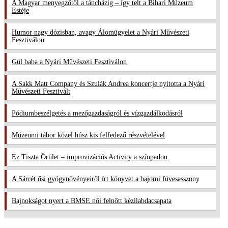
A Magyar menyegzőtől a táncházig – így telt a Bihari Múzeum
Estéje
Humor nagy dózisban, avagy Álomügyelet a Nyári Művészeti
Fesztiválon
Gül baba a Nyári Művészeti Fesztiválon
A Sakk Matt Company és Szulák Andrea koncertje nyitotta a Nyári
Művészeti Fesztivált
Pódiumbeszélgetés a mezőgazdaságról és vízgazdálkodásról
Múzeumi tábor közel húsz kis felfedező részvételével
Ez Tiszta Őrület – improvizációs Activity a színpadon
A Sárrét ősi gyógynövényeiről írt könyvet a bajomi füvesasszony
Bajnokságot nyert a BMSE női felnőtt kézilabdacsapata