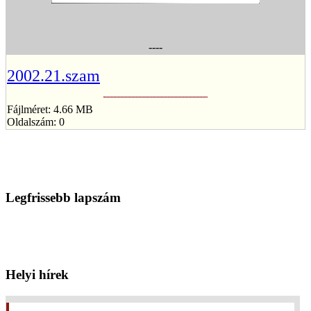
----
2002.21.szam
Fájlméret: 4.66 MB
Oldalszám: 0
Legfrissebb lapszám
Helyi hírek