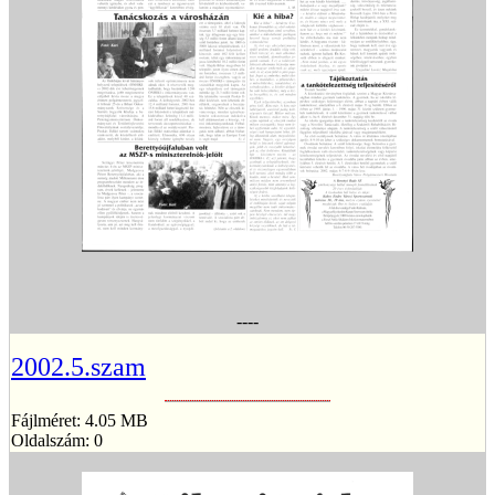
----
2002.5.szam
Fájlméret: 4.05 MB
Oldalszám: 0