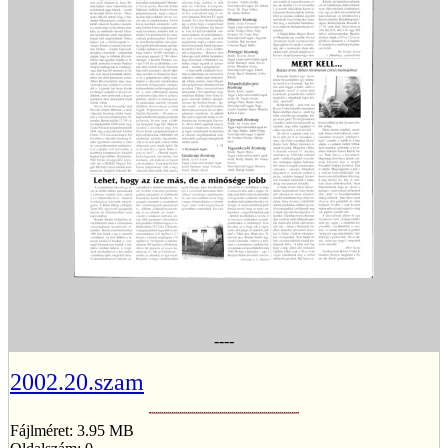
----
2002.20.szam
Fájlméret: 3.95 MB