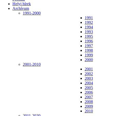
Helyi hírek
Archívum
1991-2000
1991
1992
1994
1993
1995
1996
1997
1998
1999
2000
2001-2010
2001
2002
2003
2004
2005
2006
2007
2008
2009
2010
2011-2020