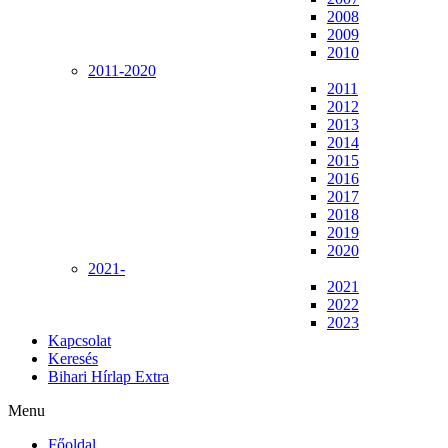
2008
2009
2010
2011-2020
2011
2012
2013
2014
2015
2016
2017
2018
2019
2020
2021-
2021
2022
2023
Kapcsolat
Keresés
Bihari Hírlap Extra
Menu
Főoldal