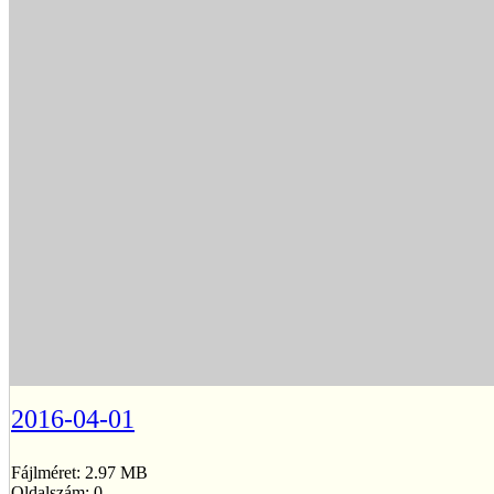
2016-04-01
Fájlméret: 2.97 MB
Oldalszám: 0