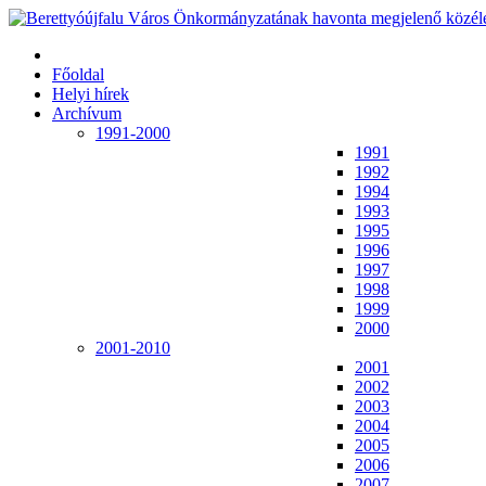
Főoldal
Helyi hírek
Archívum
1991-2000
1991
1992
1994
1993
1995
1996
1997
1998
1999
2000
2001-2010
2001
2002
2003
2004
2005
2006
2007