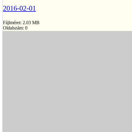
2016-02-01
Fájlméret: 2.03 MB
Oldalszám: 0