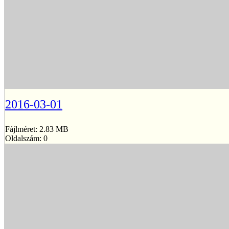
2016-03-01
Fájlméret: 2.83 MB
Oldalszám: 0